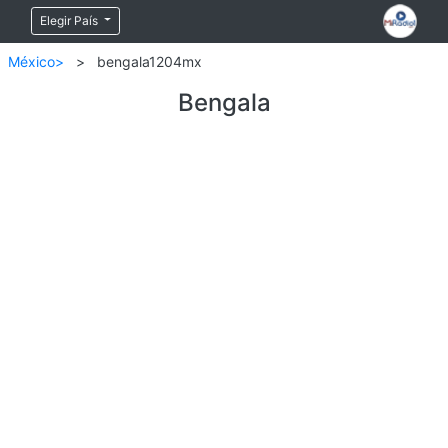
Elegir País
México>
>
bengala1204mx
Bengala