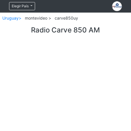
Elegir País
Uruguay>
montevideo >
carve850uy
Radio Carve 850 AM