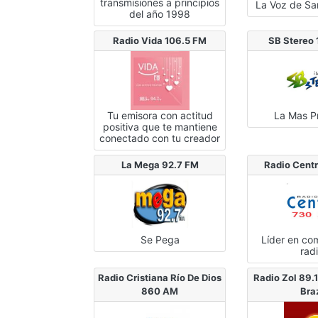
transmisiones a principios
La Voz de Sa
del año 1998
Radio Vida 106.5 FM
SB Stereo
Tu emisora con actitud
La Mas P
positiva que te mantiene
conectado con tu creador
La Mega 92.7 FM
Radio Cent
Se Pega
Líder en co
radi
Radio Cristiana Río De Dios
Radio Zol 89.
860 AM
Bra