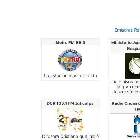
Emisoras Re
Metro FM 99.5
Ministerio Jes
Respu
La estación mas prendida
Una emisora c
la gran co
Jesucristo l
DCR 103.1 FM Juticalpa
Radio Ondas d
F
Difusora Cristiana que inició