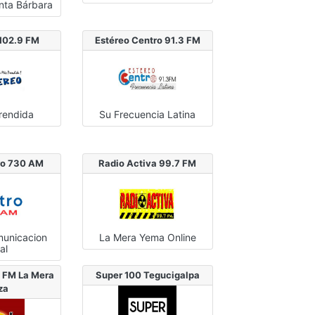
nta Bárbara
 102.9 FM
Estéreo Centro 91.3 FM
rendida
Su Frecuencia Latina
ro 730 AM
Radio Activa 99.7 FM
municacion
La Mera Yema Online
al
1 FM La Mera
Super 100 Tegucigalpa
za