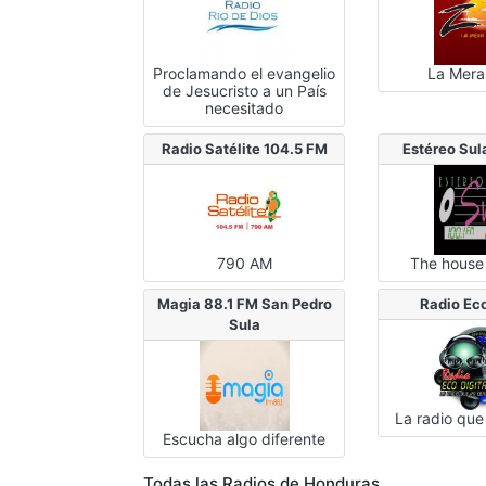
Proclamando el evangelio
La Mera
de Jesucristo a un País
necesitado
Radio Satélite 104.5 FM
Estéreo Sul
790 AM
The house 
Magia 88.1 FM San Pedro
Radio Eco
Sula
La radio que
Escucha algo diferente
Todas las Radios de Honduras