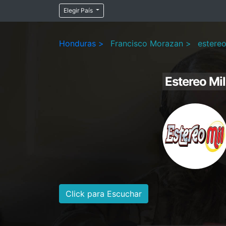
Elegir País
Honduras >
Francisco Morazan >
estere
Estereo Mil