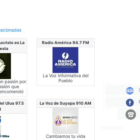
lacionadas
ucristo es La
Radio América 94.7 FM
esta
La Voz Informativa del
Pueblo
on pasión por
misión que
e encomendó
el Ulua 97.5
La Voz de Suyapa 910 AM
M
Honduras
Cambiamos tu vida