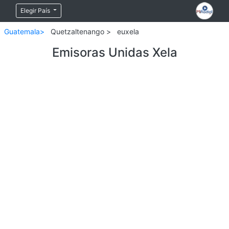
Elegir País
Guatemala>
Quetzaltenango >
euxela
Emisoras Unidas Xela