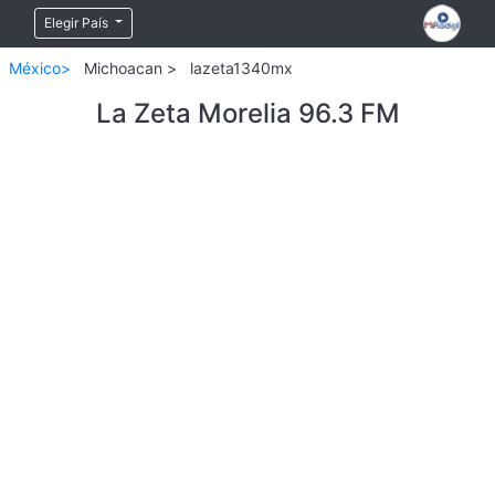
Elegir País
México>
Michoacan >
lazeta1340mx
La Zeta Morelia 96.3 FM