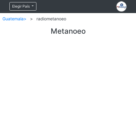
Elegir País
Guatemala>
>
radiometanoeo
Metanoeo