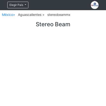
Elegir País
México>
Aguascalientes >
stereobeammx
Stereo Beam