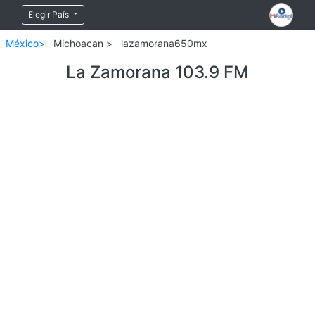
Elegir País
México>
Michoacan >
lazamorana650mx
La Zamorana 103.9 FM