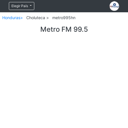
Elegir País
Honduras>
Choluteca >
metro995hn
Metro FM 99.5