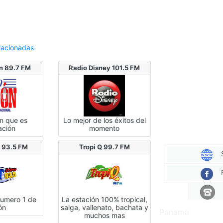
lacionadas
n 89.7 FM
Radio Disney 101.5 FM
ón que es
Lo mejor de los éxitos del
ación
momento
o 93.5 FM
Tropi Q 99.7 FM
numero 1 de
La estación 100% tropical,
ón
salga, vallenato, bachata y
Panama
muchos mas