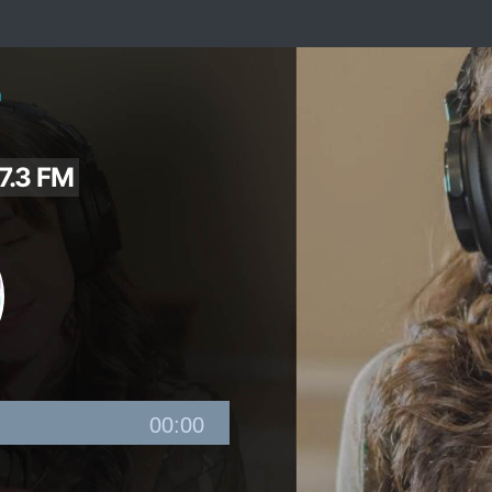
a
7.3 FM
00:00