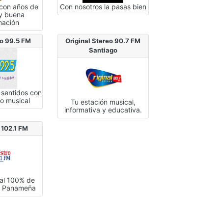
 con años de
Con nosotros la pasas bien
 y buena
mación
eo 99.5 FM
Original Stereo 90.7 FM
Santiago
 sentidos con
mo musical
Tu estación musical,
informativa y educativa.
 102.1 FM
ial 100% de
ca Panameña