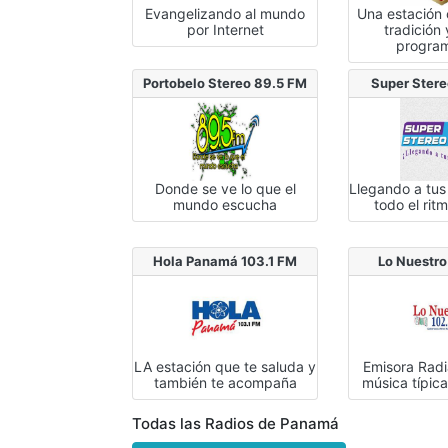
Evangelizando al mundo
Una estación
por Internet
tradición
progra
Portobelo Stereo 89.5 FM
Super Ster
Donde se ve lo que el
Llegando a tus
mundo escucha
todo el rit
Hola Panamá 103.1 FM
Lo Nuestro
LA estación que te saluda y
Emisora Rad
también te acompaña
música típi
Todas las Radios de Panamá