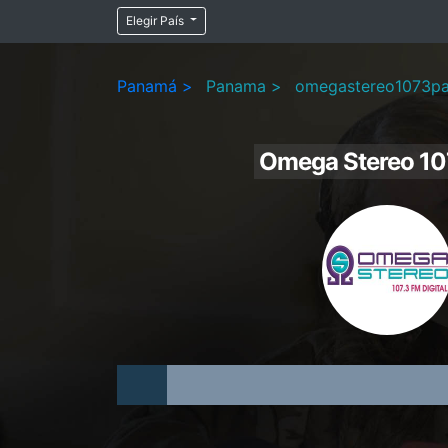
Elegir País
Panamá >
Panama >
omegastereo1073p
Omega Stereo 10
Audio
Player