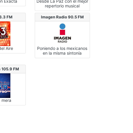
ón Exacta
Desde La Paz con el mejor
repertorio musical
3.3 FM
Imagen Radio 90.5 FM
el Aire
Poniendo a los mexicanos
en la misma sintonía
a 105.9 FM
a mera