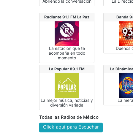
Abriendo la conversación
La Direcci
Radiante 91.1 FM La Paz
Banda 9
La estación que te
Dueños d
acompaña en todo
momento
La Popular 89.1 FM
La Dinámic
La mejor música, noticias y
La mer
diversión variada
Todas las Radios de México
Click aquí para Escuchar