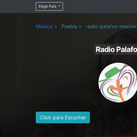
Elegir País
México >
Puebla >
radio-palafox-mexico
Radio Palaf