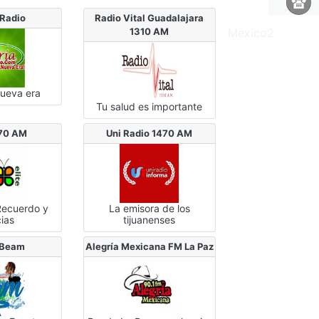
 Radio
Radio Vital Guadalajara
1310 AM
Mexico2
nueva era
Tu salud es importante
370 AM
Uni Radio 1470 AM
Recuerdo y
La emisora de los
cias
tijuanenses
 Beam
Alegría Mexicana FM La Paz