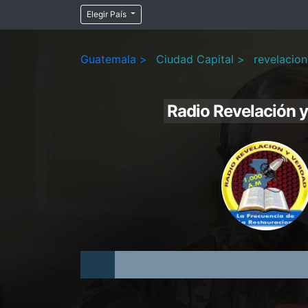
Elegir País
Guatemala >
Ciudad Capital >
revelacio
Radio Revelación 
Audio
Player