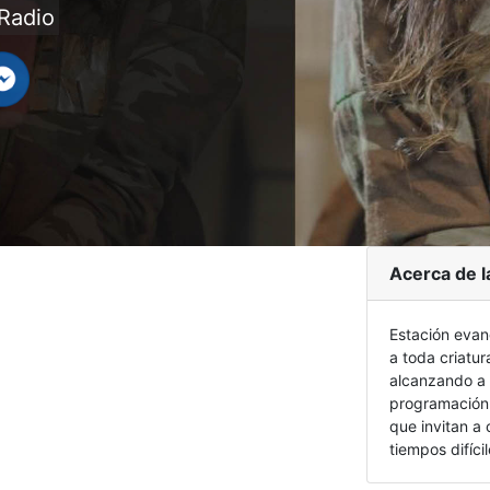
Radio
Acerca de l
Estación evan
a toda criatur
alcanzando a 
programación 
que invitan a
tiempos difícil