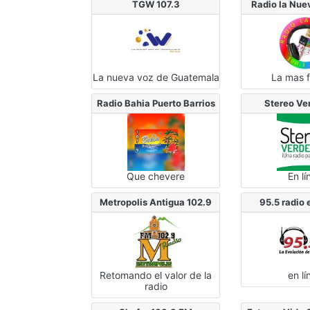
TGW 107.3
Radio la Nue
La nueva voz de Guatemala
La mas 
Radio Bahia Puerto Barrios
Stereo Ve
Que chevere
En lí
Metropolis Antigua 102.9
95.5 radio
Retomando el valor de la
en lí
radio