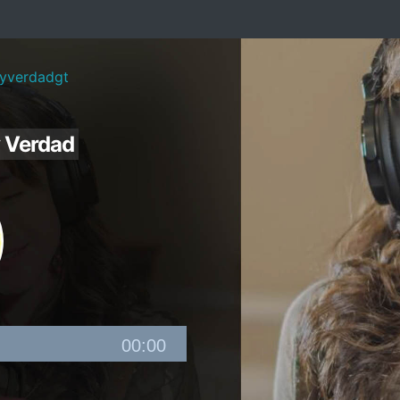
nyverdadgt
y Verdad
00:00