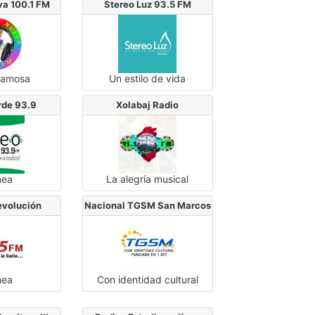
va 100.1 FM
Stereo Luz 93.5 FM
famosa
Un estilo de vida
rde 93.9
Xolabaj Radio
nea
La alegría musical
 evolución
Nacional TGSM San Marcos
nea
Con identidad cultural