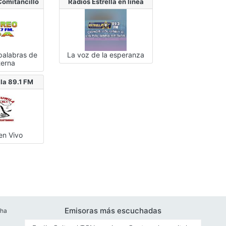
Comitancillo
Radios Estrella en línea
palabras de
La voz de la esperanza
terna
la 89.1 FM
en Vivo
Emisoras más escuchadas
cha