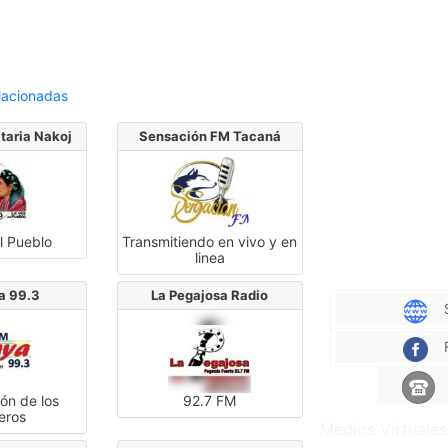
lacionadas
taria Nakoj
Sensación FM Tacaná
l Pueblo
Transmitiendo en vivo y en
linea
a 99.3
La Pegajosa Radio
zón de los
92.7 FM
eros
Medios Virtuales