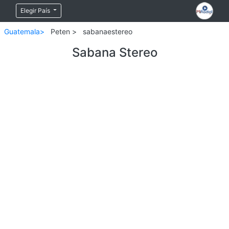
Elegir País
Guatemala>
Peten >
sabanaestereo
Sabana Stereo