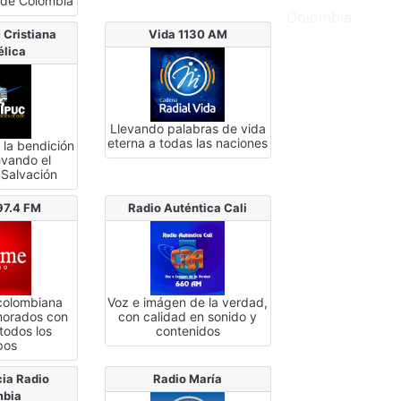
 de Colombia
Colombia
 Cristiana
Vida 1130 AM
élica
Llevando palabras de vida
eterna a todas las naciones
 la bendición
evando el
 Salvación
97.4 FM
Radio Auténtica Cali
 colombiana
Voz e imágen de la verdad,
morados con
con calidad en sonido y
todos los
contenidos
pos
cia Radio
Radio María
mbia