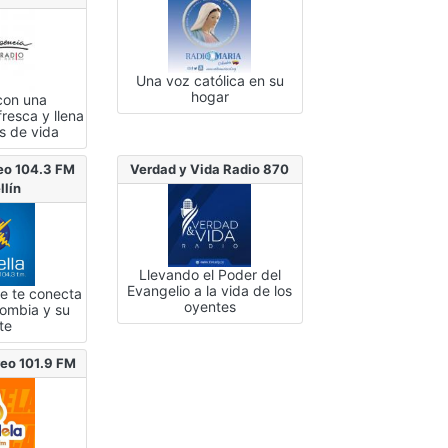
Una voz católica en su
hogar
con una
resca y llena
s de vida
reo 104.3 FM
Verdad y Vida Radio 870
llín
Llevando el Poder del
Evangelio a la vida de los
ue te conecta
oyentes
lombia y su
te
reo 101.9 FM