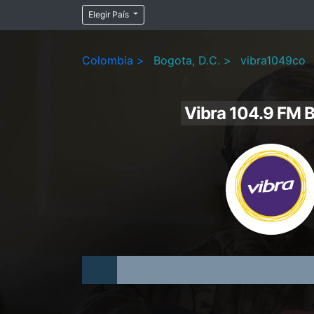
Elegir País
Colombia >
Bogota, D.C. >
vibra1049co
Vibra 104.9 FM 
Audio
Player