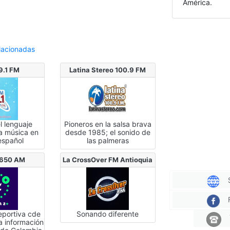
América.
lacionadas
9.1 FM
Latina Stereo 100.9 FM
l lenguaje
Pioneros en la salsa brava
la música en
desde 1985; el sonido de
 español
las palmeras
 650 AM
La CrossOver FM Antioquia
eportiva cde
Sonando diferente
a información