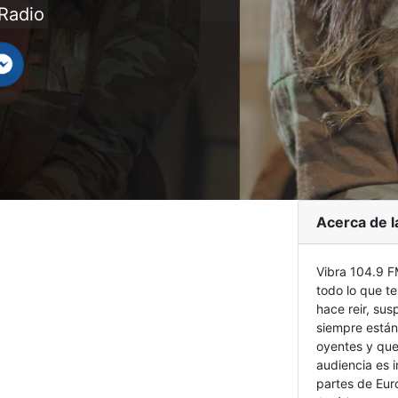
Radio
Acerca de l
Vibra 104.9 F
todo lo que te
hace reir, sus
siempre están
oyentes y que
audiencia es i
partes de Eur