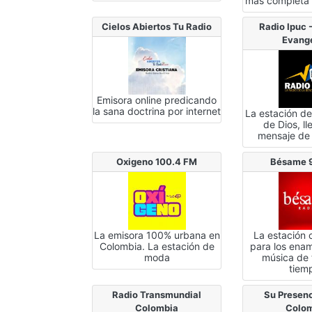
mas completa
Cielos Abiertos Tu Radio
Radio Ipuc -
Evang
Emisora online predicando
la sana doctrina por internet
La estación de
de Dios, ll
mensaje de
Oxigeno 100.4 FM
Bésame 
La emisora 100% urbana en
La estación
Colombia. La estación de
para los ena
moda
música de 
tiem
Radio Transmundial
Su Presen
Colombia
Colo