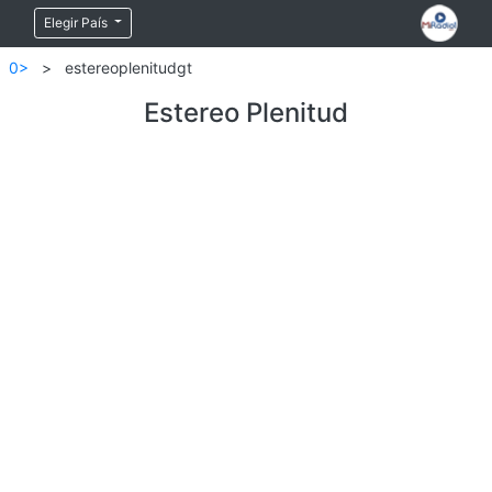
Elegir País
0>
>
estereoplenitudgt
Estereo Plenitud