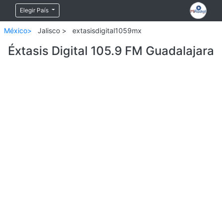
Elegir País
México>
Jalisco >
extasisdigital1059mx
Éxtasis Digital 105.9 FM Guadalajara