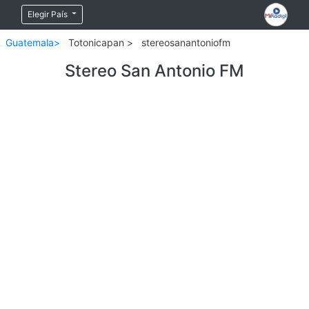
Elegir País
Guatemala>
Totonicapan >
stereosanantoniofm
Stereo San Antonio FM